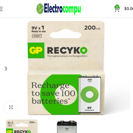
0
$
0.0
Click para agrandar