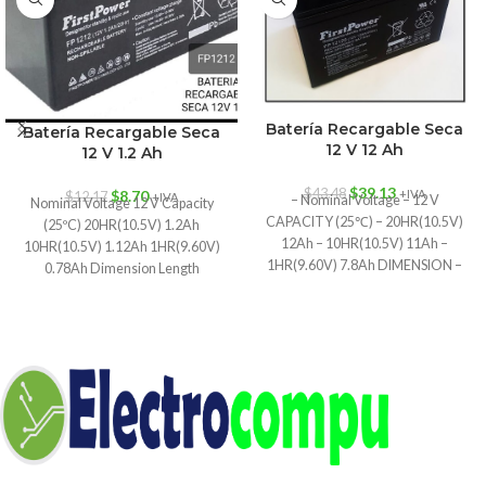
Batería Recargable Seca
Batería Recargable Seca
12 V 12 Ah
12 V 1.2 Ah
$
39.13
$
43.48
$
8.70
+IVA
$
12.17
+IVA
– Nominal Voltage – 12 V
Nominal Voltage 12 V Capacity
CAPACITY (25℃) – 20HR(10.5V)
(25ºC) 20HR(10.5V) 1.2Ah
12Ah – 10HR(10.5V) 11Ah –
10HR(10.5V) 1.12Ah 1HR(9.60V)
1HR(9.60V) 7.8Ah DIMENSION –
0.78Ah Dimension Length
Length
97±1mm (3.82inch) Width
43±1mm (1.69inch) Height