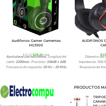
Audifonos Gamer Gamemax
AUDIFONOS G
HG3500
CA
$
28.26
$
13
$
31.30
+IVA
Auriculares con micrófono.
Longitud del
Diámetro del
cable:
2200mm.
Precisión:
108dB ± 2dB.
Impedancia: 30Ω S
Frecuencia de respuesta:
20 Hz ~ 20 KHz.
Respuesta de fre
Soporte de S.O. :
Windows XP a Windows
Potencia nomi
10.
Impedancia:
16Ω
.
Conductores:
50mm.
Conector:
USB.
PRODUCTOS MÁ
TRIPO
CAMARA
Encuentra los mejores accesorios de