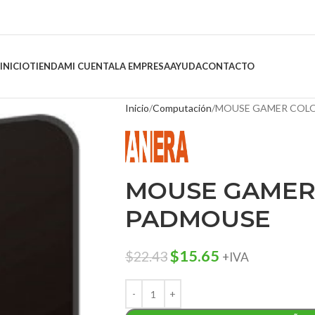
INICIO
TIENDA
MI CUENTA
LA EMPRESA
AYUDA
CONTACTO
Inicio
Computación
MOUSE GAMER COL
MOUSE GAMER
PADMOUSE
$
15.65
$
22.43
+IVA