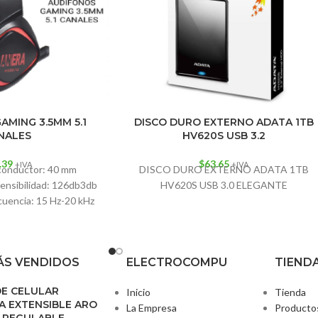
AMING 3.5MM 5.1
DISCO DURO EXTERNO ADATA 1TB
NALES
HV620S USB 3.2
.39
$
63.65
+IVA
+IVA
 conductor: 40 mm
DISCO DURO EXTERNO ADATA 1TB
ensibilidad: 126db3db
HV620S USB 3.0 ELEGANTE
cuencia: 15 Hz-20 kHz
nal de entrada: 20
S VENDIDOS
ELECTROCOMPU
TIEND
DE CELULAR
Inicio
Tienda
 EXTENSIBLE ARO
La Empresa
Producto