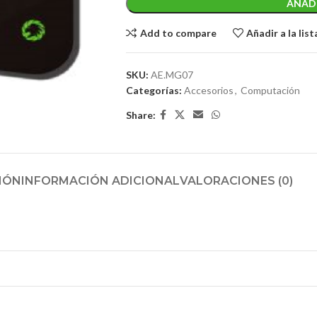
AÑADI
Add to compare
Añadir a la lis
SKU:
AE.MG07
Categorías:
Accesorios
,
Computación
Share:
IÓN
INFORMACIÓN ADICIONAL
VALORACIONES (0)