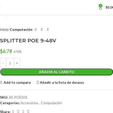
0
$
0.0
Click para agrandar
Inicio
Computación
SPLITTER POE 9-48V
$
6.78
+IVA
AÑADIR AL CARRITO
Add to compare
Añadir a la lista de deseos
SKU:
AE.POES01
Categorías:
Accesorios
,
Computación
Share: