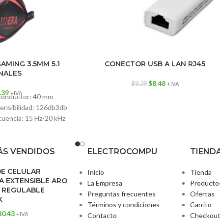
AMING 3.5MM 5.1
CONECTOR USB A LAN RJ45
NALES
$
8.48
$
9.39
+IVA
.39
+IVA
 conductor: 40 mm
ensibilidad: 126db3db
cuencia: 15 Hz-20 kHz
nal de entrada: 20
S VENDIDOS
ELECTROCOMPU
TIEND
DE CELULAR
Inicio
Tienda
 EXTENSIBLE ARO
La Empresa
Producto
 REGULABLE
Preguntas frecuentes
Ofertas
K
Términos y condiciones
Carrito
80.43
+IVA
Contacto
Checkou