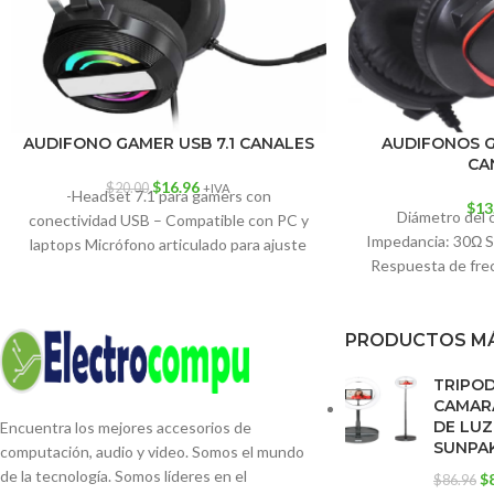
AUDIFONO GAMER USB 7.1 CANALES
AUDIFONOS G
CA
$
16.96
$
20.00
+IVA
-Headset 7.1 para gamers con
$
13
Diámetro del
conectividad USB – Compatible con PC y
Impedancia: 30Ω S
laptops Micrófono articulado para ajuste
Respuesta de fre
personalizado – Luz
Potencia nomi
PRODUCTOS MÁ
TRIPO
CAMARA
DE LUZ
Encuentra los mejores accesorios de
SUNPA
computación, audio y video. Somos el mundo
de la tecnología. Somos líderes en el
$
$
86.96