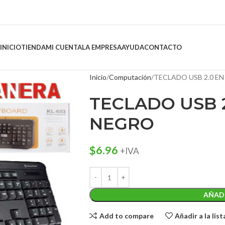
INICIO
TIENDA
MI CUENTA
LA EMPRESA
AYUDA
CONTACTO
Inicio
Computación
TECLADO USB 2.0 E
TECLADO USB 
NEGRO
$
6.96
+IVA
AÑADI
Add to compare
Añadir a la lis