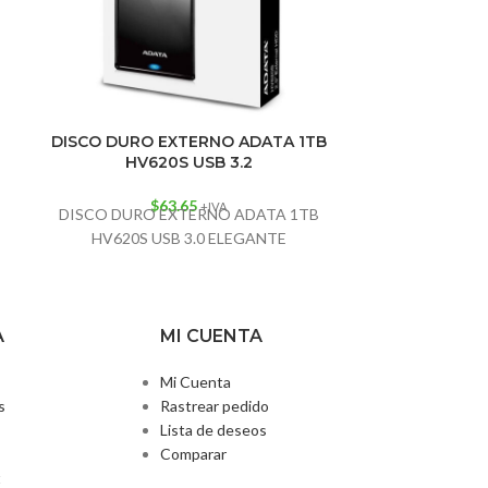
DISCO DURO EXTERNO ADATA 1TB
PUNTERO L
HV620S USB 3.2
Control
$
63.65
+IVA
DISCO DURO EXTERNO ADATA 1TB
infrarroja dist
HV620S USB 3.0 ELEGANTE
m Distancia
de t
Bate
A
MI CUENTA
Mi Cuenta
s
Rastrear pedido
Lista de deseos
Comparar
t