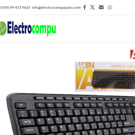
+(593) 99 473 9633
info@electrocompuquito.com