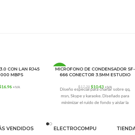
3.0 CON LAN RJ45
MICROFONO DE CONDENSADOR SF
-40%
/1000 MBPS
666 CONECTOR 3.5MM ESTUDIO
$
16.96
$
10.43
$
17.39
+IVA
+IVA
Diseño especial para charlar sobre qq,
msn, Skype y karaoke. Diseñado para
minimizar el ruido de fondo y aislar la
fuente de sonido principal. Amplia
respuesta de frecuencia hace que las
interpretaciones vocales suenen claras,
S VENDIDOS
ELECTROCOMPU
TIEND
naturales y vibrantes.