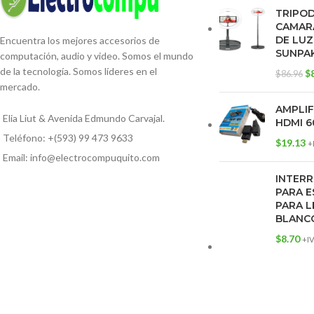
TRIPO
CAMARA
DE LUZ
Encuentra los mejores accesorios de
SUNPA
computación, audio y video. Somos el mundo
de la tecnología. Somos líderes en el
$
$
86.96
mercado.
AMPLI
Elia Liut & Avenida Edmundo Carvajal.
HDMI 6
Teléfono: +(593) 99 473 9633
$
19.13
+
Email: info@electrocompuquito.com
INTERR
PARA E
PARA L
BLANC
$
8.70
+I