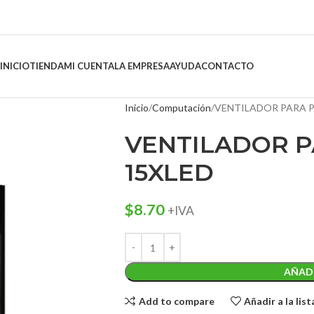
INICIO
TIENDA
MI CUENTA
LA EMPRESA
AYUDA
CONTACTO
Inicio
Computación
VENTILADOR PARA P
VENTILADOR P
15XLED
$
8.70
+IVA
AÑADI
Add to compare
Añadir a la lis