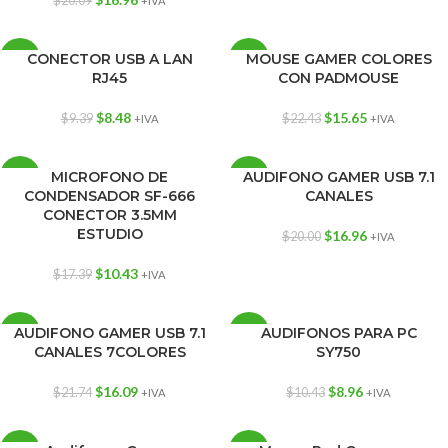
$
20.09
+IVA
CONECTOR USB A LAN
MOUSE GAMER COLORES
-10%
-30%
RJ45
CON PADMOUSE
$
8.48
$
15.65
$
9.39
$
22.43
+IVA
+IVA
MICROFONO DE
AUDIFONO GAMER USB 7.1
-40%
-15%
CONDENSADOR SF-666
CANALES
AGOT
CONECTOR 3.5MM
ADO
ESTUDIO
$
16.96
$
20.00
+IVA
$
10.43
$
17.39
+IVA
AUDIFONO GAMER USB 7.1
AUDIFONOS PARA PC
-26%
-14%
CANALES 7COLORES
SY750
$
16.09
$
8.96
$
21.74
$
10.43
+IVA
+IVA