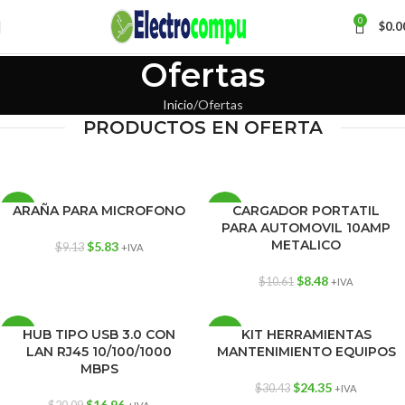
0
$
0.0
Ofertas
Inicio
Ofertas
PRODUCTOS EN OFERTA
ARAÑA PARA MICROFONO
CARGADOR PORTATIL
-36%
-20%
PARA AUTOMOVIL 10AMP
AGOT
METALICO
$
5.83
$
9.13
+IVA
ADO
$
8.48
$
10.61
+IVA
HUB TIPO USB 3.0 CON
KIT HERRAMIENTAS
-16%
-20%
LAN RJ45 10/100/1000
MANTENIMIENTO EQUIPOS
MBPS
$
24.35
$
30.43
+IVA
$
16.96