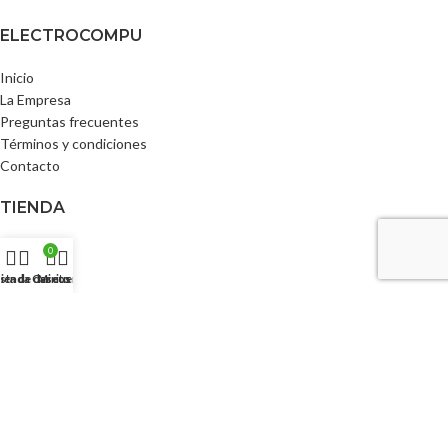
ELECTROCOMPU
Inicio
La Empresa
Preguntas frecuentes
Términos y condiciones
Contacto
TIENDA
Tienda
0
Productos
ista de deseos
ienda
Carrito
Mi cuenta
Ofertas
Carrito
Checkout
MI CUENTA
Mi Cuenta
Rastrear pedido