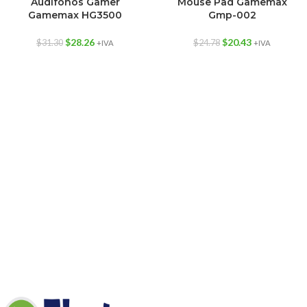
Audifonos Gamer
Mouse Pad Gamemax
-10%
-18%
Gamemax HG3500
Gmp-002
$
28.26
$
20.43
$
31.30
$
24.78
+IVA
+IVA