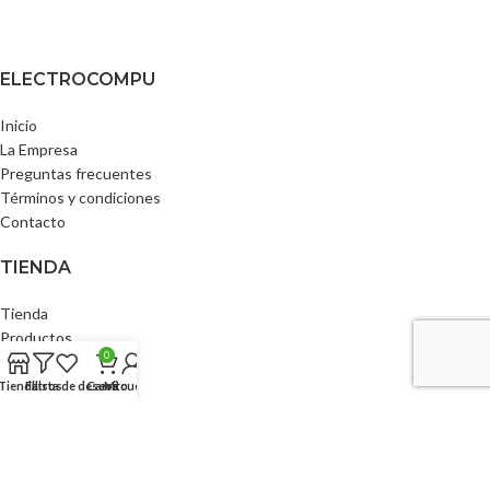
ELECTROCOMPU
Inicio
La Empresa
Preguntas frecuentes
Términos y condiciones
Contacto
TIENDA
Tienda
Productos
0
Ofertas
Carrito
Tienda
Filtros
Lista de deseos
Carrito
Mi cuenta
Checkout
MI CUENTA