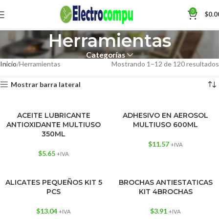
0
$
0.0
Herramientas
Categorías
Inicio
Herramientas
Mostrando 1–12 de 120 resultados
Mostrar barra lateral
ACEITE LUBRICANTE
ADHESIVO EN AEROSOL
ANTIOXIDANTE MULTIUSO
MULTIUSO 600ML
350ML
$
11.57
+IVA
$
5.65
+IVA
ALICATES PEQUEÑOS KIT 5
BROCHAS ANTIESTATICAS
PCS
KIT 4BROCHAS
$
13.04
$
3.91
+IVA
+IVA