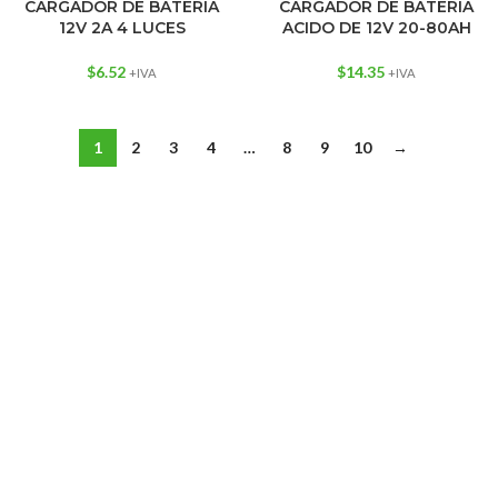
CARGADOR DE BATERIA
CARGADOR DE BATERIA
12V 2A 4 LUCES
ACIDO DE 12V 20-80AH
$
6.52
$
14.35
+IVA
+IVA
1
2
3
4
…
8
9
10
→