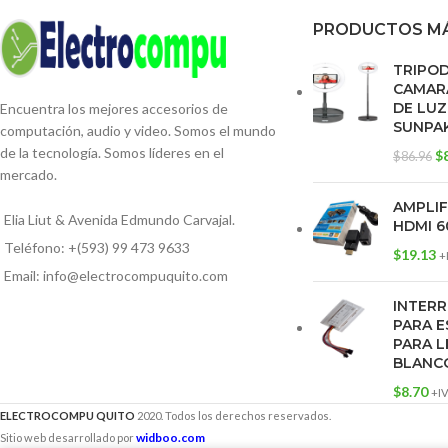
PRODUCTOS MÁ
TRIPO
CAMARA
DE LUZ
Encuentra los mejores accesorios de
SUNPA
computación, audio y video. Somos el mundo
de la tecnología. Somos líderes en el
$
$
86.96
mercado.
AMPLI
Elia Liut & Avenida Edmundo Carvajal.
HDMI 6
Teléfono: +(593) 99 473 9633
$
19.13
+
Email: info@electrocompuquito.com
INTERR
PARA E
PARA L
BLANC
$
8.70
+I
ELECTROCOMPU QUITO
2020. Todos los derechos reservados.
widboo.com
Sitio web desarrollado por