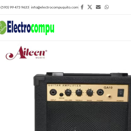
+(593) 99 473 9633
info@electrocompuquito.com