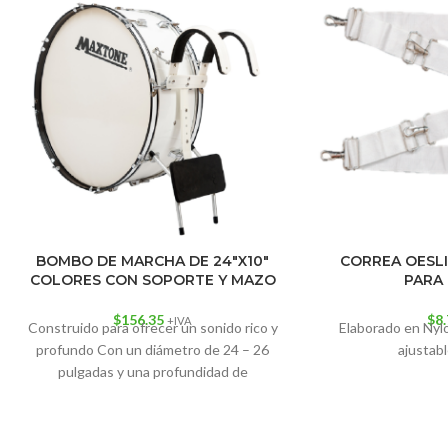
BOMBO DE MARCHA DE 24″X10″
CORREA OESL
COLORES CON SOPORTE Y MAZO
PARA
$
156.35
$
8
+IVA
Construido para ofrecer un sonido rico y
Elaborado en Nylo
profundo Con un diámetro de 24 – 26
ajustab
pulgadas y una profundidad de