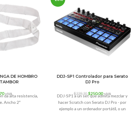
INGA DE HOMBRO
DDJ-SP1 Controlador para Serato
 TAMBOR
DJ Pro
.70
$
250.00
$
339.30
+IVA
+IVA
n da alta resistencia,
DDJ-SP1 a un set que admita mezclar y
le. Ancho 2″
hacer Scratch con Serato DJ Pro - por
ejemplo a un ordenador portátil, o un
giradiscos/CDJ con una mesa de mezclas
DJM-900SRT - y ya pueden usar los
botones pre-configurados para disparar 6