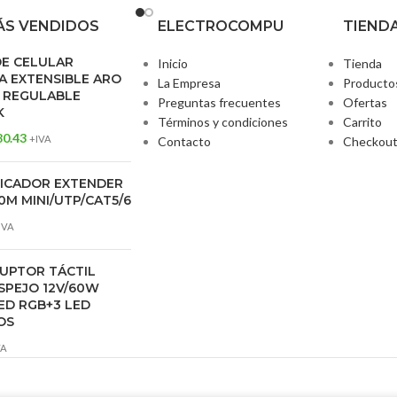
samples del software, 8 Hot Cues y activa
S VENDIDOS
ELECTROCOMPU
TIEND
más de 30 FXs creados por iZotope, sin la
necesidad de tocar el teclado o el ratón.
DE CELULAR
Inicio
Tienda
 EXTENSIBLE ARO
La Empresa
Producto
 REGULABLE
Preguntas frecuentes
Ofertas
K
Términos y condiciones
Carrito
80.43
+IVA
Contacto
Checkou
FICADOR EXTENDER
0M MINI/UTP/CAT5/6
IVA
UPTOR TÁCTIL
SPEJO 12V/60W
ED RGB+3 LED
OS
VA