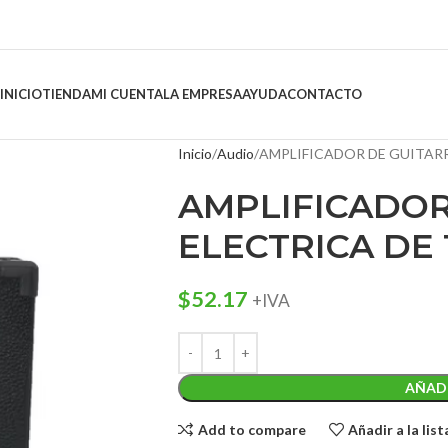
INICIO
TIENDA
MI CUENTA
LA EMPRESA
AYUDA
CONTACTO
Inicio
Audio
AMPLIFICADOR DE GUITAR
AMPLIFICADOR
ELECTRICA DE
$
52.17
+IVA
AÑADI
Add to compare
Añadir a la lis