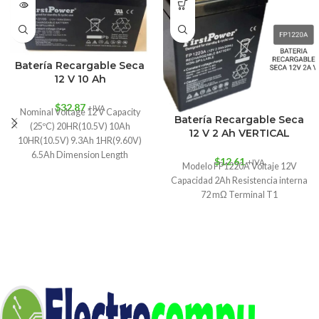
Batería Recargable Seca
12 V 10 Ah
$
32.87
+IVA
Nominal Voltage 12 V Capacity
Batería Recargable Seca
(25ºC) 20HR(10.5V) 10Ah
12 V 2 Ah VERTICAL
10HR(10.5V) 9.3Ah 1HR(9.60V)
6.5Ah Dimension Length
$
12.61
+IVA
Modelo FP1220A Voltaje 12V
151±1.5mm (5.94inch) Width
Capacidad 2Ah Resistencia interna
98±1mm (3.86inch) Height
72 mΩ Terminal T1