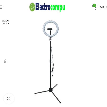
0
$
0.0
AGOT
ADO
Click para agrandar