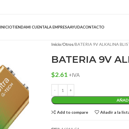
INICIO
TIENDA
MI CUENTA
LA EMPRESA
AYUDA
CONTACTO
Inicio
Otros
BATERIA 9V ALKALINA BLI
BATERIA 9V AL
$
2.61
+IVA
AÑADI
Add to compare
Añadir a la lis