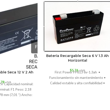
Batería Recargable Seca 6 V 1.3 Ah
Horizontal
$
5.76
+IVA
ble Seca 12 V 2 Ah
First Power FP613 6v-1.3ah •
Funcionamiento sin mantenimiento •
.78
+IVA
Calidad estable y alta confiabilidad •
12V Capacidad nominal:
Diseño compacto Aplicaciones: • UPS
rminal: F1 Peso: 2,18
178 mm (7,01 “) Ancho: