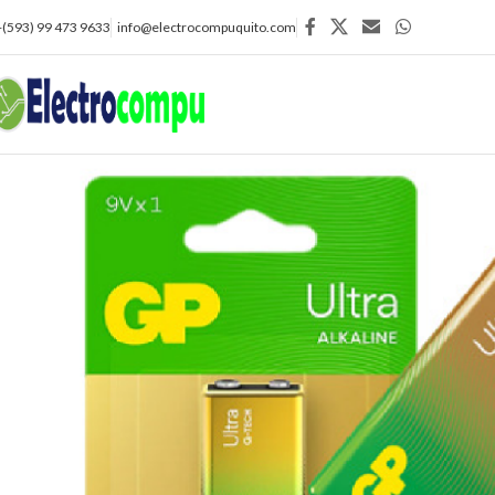
+(593) 99 473 9633
info@electrocompuquito.com