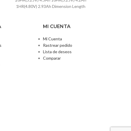
1HR(4.80V) 2.93Ah Dimension Length
70±1mm (2.76inch) Width
47±1mm (1.85inch) Height
101±1mm (3.98inch) Total Height
A
MI CUENTA
107±1mm (4.21inch) Approx. Weight
Mi Cuenta
s
Rastrear pedido
Lista de deseos
Comparar
t