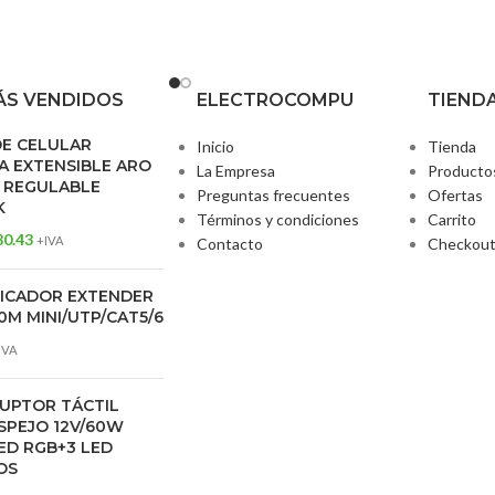
S VENDIDOS
ELECTROCOMPU
TIEND
DE CELULAR
Inicio
Tienda
 EXTENSIBLE ARO
La Empresa
Producto
 REGULABLE
Preguntas frecuentes
Ofertas
K
Términos y condiciones
Carrito
80.43
+IVA
Contacto
Checkou
FICADOR EXTENDER
0M MINI/UTP/CAT5/6
IVA
UPTOR TÁCTIL
SPEJO 12V/60W
ED RGB+3 LED
OS