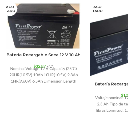
AGO
AGO
TADO
TADO
Batería Recargable Seca 12 V 10 Ah
$
32.87
+IVA
Nominal Voltage 12 V Capacity (25ºC)
20HR(10.5V) 10Ah 10HR(10.5V) 9.3Ah
1HR(9.60V) 6.5Ah Dimension Length
Batería Recarga
151±1.5mm (5.94inch) Width 98±1mm
(3.86inch) Height
$
12
Voltaje nominal: 
2,3 Ah Tipo de te
libras Longitud: 