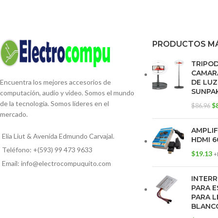
PRODUCTOS MÁ
TRIPO
CAMARA
DE LUZ
Encuentra los mejores accesorios de
SUNPA
computación, audio y video. Somos el mundo
de la tecnología. Somos líderes en el
$
$
86.96
mercado.
AMPLI
Elia Liut & Avenida Edmundo Carvajal.
HDMI 6
Teléfono: +(593) 99 473 9633
$
19.13
+
Email: info@electrocompuquito.com
INTERR
PARA E
PARA L
BLANC