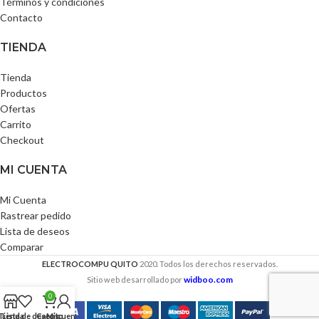
Términos y condiciones
Contacto
TIENDA
Tienda
Productos
Ofertas
Carrito
Checkout
MI CUENTA
Mi Cuenta
Rastrear pedido
Lista de deseos
Comparar
ELECTROCOMPU QUITO
2020. Todos los derechos reservados.
widboo.com
Sitio web desarrollado por
0
Tienda
Lista de deseos
Carrito
Mi cuenta