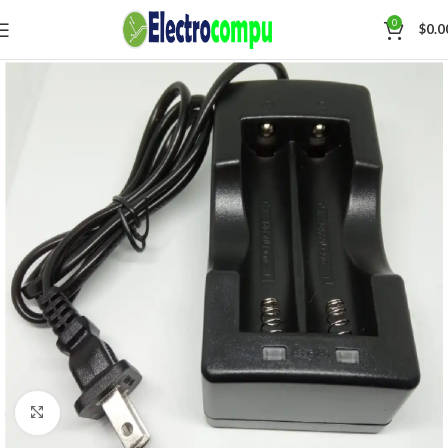
0
$
0.0
Click para agrandar