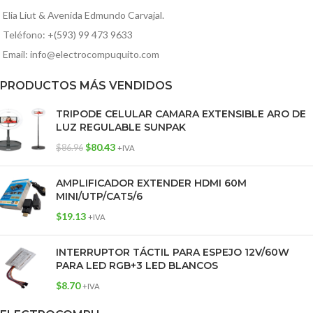
Elia Liut & Avenida Edmundo Carvajal.
Teléfono: +(593) 99 473 9633
Email: info@electrocompuquito.com
PRODUCTOS MÁS VENDIDOS
TRIPODE CELULAR CAMARA EXTENSIBLE ARO DE
LUZ REGULABLE SUNPAK
$
80.43
$
86.96
+IVA
AMPLIFICADOR EXTENDER HDMI 60M
MINI/UTP/CAT5/6
$
19.13
+IVA
INTERRUPTOR TÁCTIL PARA ESPEJO 12V/60W
PARA LED RGB+3 LED BLANCOS
$
8.70
+IVA