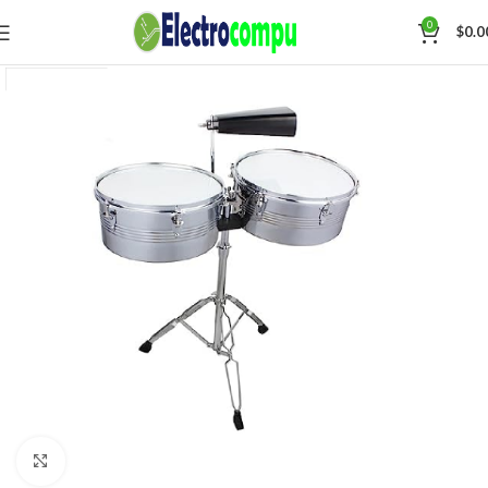
0
$
0.0
Click para agrandar