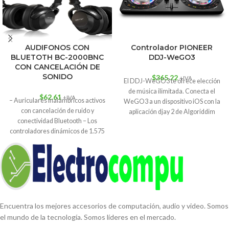
AUDIFONOS CON
Controlador PIONEER
BLUETOTH BC-2000BNC
DDJ-WeGO3
CON CANCELACIÓN DE
SONIDO
$
365.22
+IVA
El DDJ-WeGO3 te ofrece elección
de música ilimitada. Conecta el
$
62.61
+IVA
– Auriculares inalámbricos activos
WeGO3 a un dispositivo iOS con la
con cancelación de ruido y
aplicación djay 2 de Algoriddim
conectividad Bluetooth – Los
instalada, para utilizar las ruedas,
controladores dinámicos de 1.575
botones y Jogs del controlador y
in proporcionan una
mezclar tu librería de temas de
Spotify o iTunes
.
Encuentra los mejores accesorios de computación, audio y video. Somos
el mundo de la tecnología. Somos líderes en el mercado.