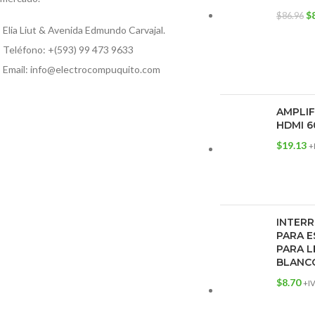
$
$
86.96
Elia Liut & Avenida Edmundo Carvajal.
Teléfono: +(593) 99 473 9633
Email: info@electrocompuquito.com
AMPLI
HDMI 6
$
19.13
+
INTERR
PARA E
PARA L
BLANC
$
8.70
+I