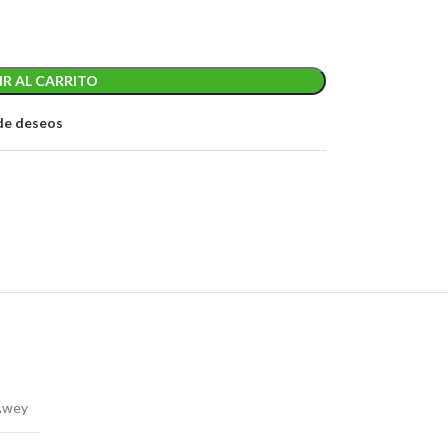
R AL CARRITO
 de deseos
Awey