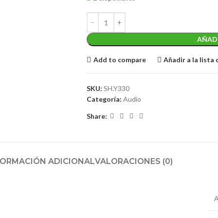
AÑADI
Add to compare
Añadir a la lista
SKU:
SH.Y330
Categoría:
Audio
Share:
FORMACIÓN ADICIONAL
VALORACIONES (0)