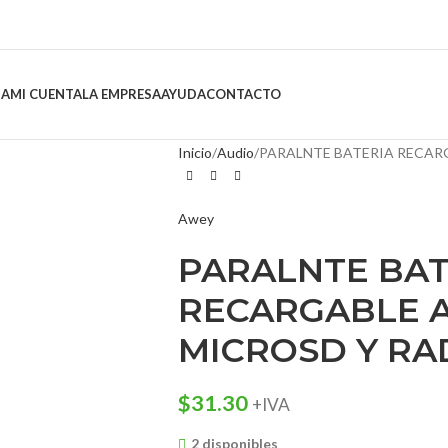
DA
MI CUENTA
LA EMPRESA
AYUDA
CONTACTO
Inicio
Audio
PARALNTE BATERIA RECAR
Awey
PARALNTE BAT
RECARGABLE A
MICROSD Y RA
$
31.30
+IVA
2 disponibles