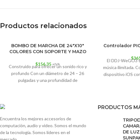
Productos relacionados
AGO
BOMBO DE MARCHA DE 24″X10″
Controlador P
TADO
COLORES CON SOPORTE Y MAZO
$
36
El DDJ-WeGO3 te
$
156.35
+IVA
Construido para ofrecer un sonido rico y
música ilimitada.
profundo Con un diámetro de 24 – 26
dispositivo iOS con
pulgadas y una profundidad de
Algoriddim instal
ruedas, botones y 
mezclar tu librer
o 
PRODUCTOS MÁ
Encuentra los mejores accesorios de
TRIPO
computación, audio y video. Somos el mundo
CAMARA
DE LUZ
de la tecnología. Somos líderes en el
SUNPA
mercado.