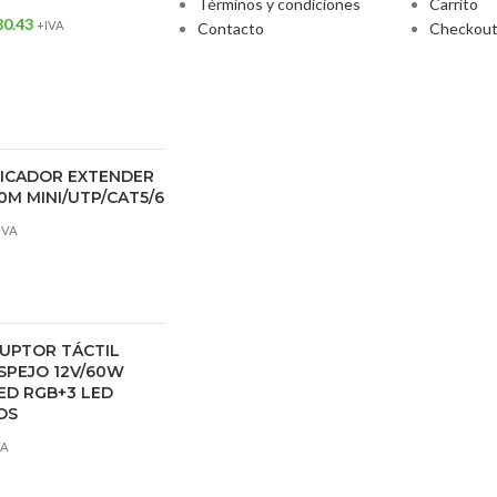
Términos y condiciones
Carrito
80.43
+IVA
Contacto
Checkou
FICADOR EXTENDER
0M MINI/UTP/CAT5/6
IVA
UPTOR TÁCTIL
SPEJO 12V/60W
ED RGB+3 LED
OS
VA