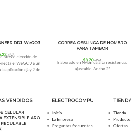
IONEER DDJ-WeGO3
CORREA OESLINGA DE HOMBRO
PARA TAMBOR
5.22
+IVA
 ofrece elección de
$
8.70
+IVA
Elaborado en Nylon da alta resistencia,
 Conecta el WeGO3 a un
ajustable. Ancho 2″
 la aplicación djay 2 de
ada, para utilizar las
Jogs del controlador y
ía de temas de Spotify
iTunes
.
S VENDIDOS
ELECTROCOMPU
TIEND
DE CELULAR
Inicio
Tienda
 EXTENSIBLE ARO
La Empresa
Producto
 REGULABLE
Preguntas frecuentes
Ofertas
K