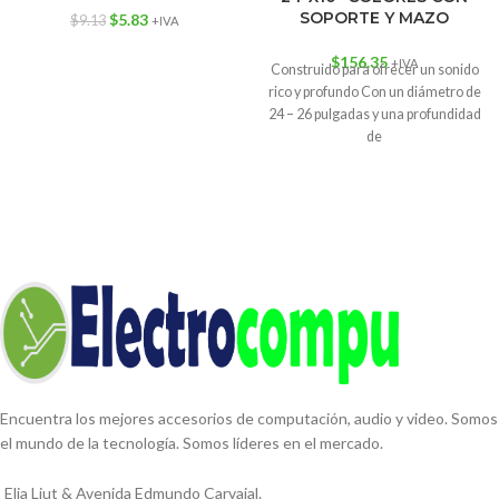
SOPORTE Y MAZO
$
5.83
$
9.13
+IVA
$
156.35
+IVA
Construido para ofrecer un sonido
rico y profundo Con un diámetro de
24 – 26 pulgadas y una profundidad
de
Encuentra los mejores accesorios de computación, audio y video. Somos
el mundo de la tecnología. Somos líderes en el mercado.
Elia Liut & Avenida Edmundo Carvajal.