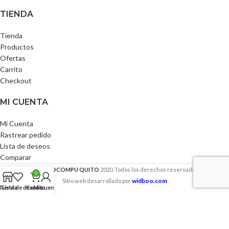
TIENDA
Tienda
Productos
Ofertas
Carrito
Checkout
MI CUENTA
Mi Cuenta
Rastrear pedido
Lista de deseos
Comparar
ELECTROCOMPU QUITO
2020. Todos los derechos reservados.
0
widboo.com
Sitio web desarrollado por
Tienda
Lista de deseos
Carrito
Mi cuenta
Usamos cookies para mejorar su experiencia en nuestro sitio