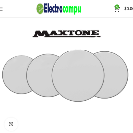
0
$
0.0
Click para agrandar