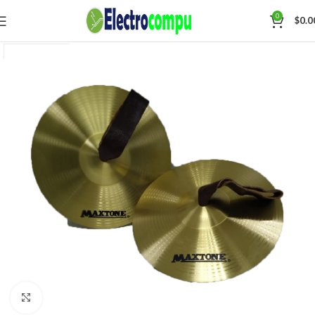
0
$
0.0
Click para agrandar