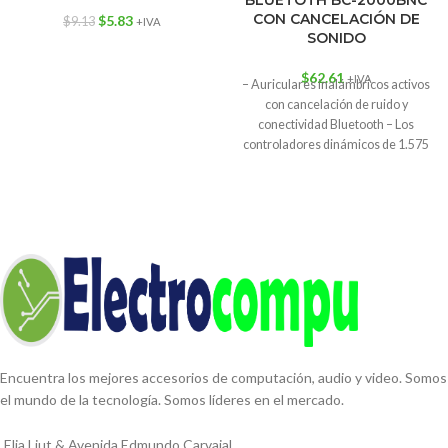
CON CANCELACIÓN DE
$
5.83
$
9.13
+IVA
SONIDO
$
62.61
+IVA
– Auriculares inalámbricos activos
con cancelación de ruido y
conectividad Bluetooth – Los
controladores dinámicos de 1.575
in proporcionan una
Encuentra los mejores accesorios de computación, audio y video. Somos
el mundo de la tecnología. Somos líderes en el mercado.
Elia Liut & Avenida Edmundo Carvajal.