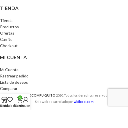
TIENDA
Tienda
Productos
Ofertas
Carrito
Checkout
MI CUENTA
Mi Cuenta
Rastrear pedido
Lista de deseos
Comparar
ELECTROCOMPU QUITO
2020. Todos los derechos reservados.
0
widboo.com
Sitio web desarrollado por
Tienda
Lista de deseos
Carrito
Mi cuenta
Usamos cookies para mejorar su experiencia en nuestro sitio