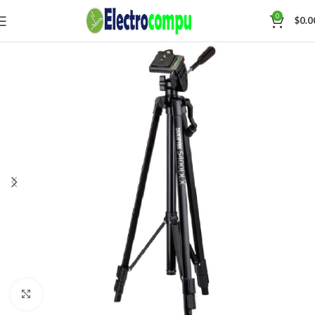
0
$
0.0
Click para agrandar