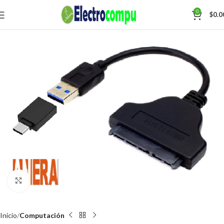
0
$
0.0
Click para agrandar
Inicio
Computación