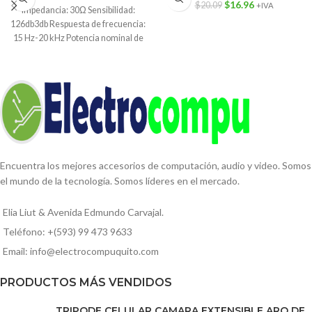
$
16.96
$
20.09
+IVA
Impedancia: 30Ω Sensibilidad:
126db3db Respuesta de frecuencia:
15 Hz-20 kHz Potencia nominal de
entrada: 20
Encuentra los mejores accesorios de computación, audio y video. Somos
el mundo de la tecnología. Somos líderes en el mercado.
Elia Liut & Avenida Edmundo Carvajal.
Teléfono: +(593) 99 473 9633
Email: info@electrocompuquito.com
PRODUCTOS MÁS VENDIDOS
TRIPODE CELULAR CAMARA EXTENSIBLE ARO DE