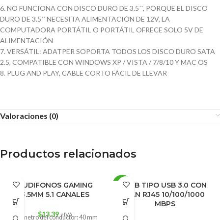
6. NO FUNCIONA CON DISCO DURO DE 3.5´´, PORQUE EL DISCO
DURO DE 3.5´´ NECESITA ALIMENTACIÓN DE 12V, LA
COMPUTADORA PORTÁTIL O PORTÁTIL OFRECE SOLO 5V DE
ALIMENTACIÓN
7. VERSÁTIL: ADATPER SOPORTA TODOS LOS DISCO DURO SATA
2.5, COMPATIBLE CON WINDOWS XP / VISTA / 7/8/10 Y MAC OS
8. PLUG AND PLAY, CABLE CORTO FÁCIL DE LLEVAR
Valoraciones (0)
Productos relacionados
AUDIFONOS GAMING
HUB TIPO USB 3.0 CON
-16%
3.5MM 5.1 CANALES
LAN RJ45 10/100/1000
MBPS
$
13.39
+IVA
Diámetro del conductor: 40 mm