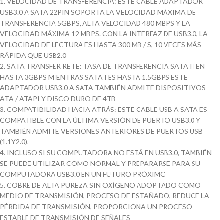
1. VELOCIDAD DE TRANSFERENCIA: ESTE CABLE ADAPTADOR
USB3.0 A SATA 22PIN SOPORTA LA VELOCIDAD MÁXIMA DE
TRANSFERENCIA 5GBPS, ALTA VELOCIDAD 480 MBPS Y LA
VELOCIDAD MÁXIMA 12 MBPS. CON LA INTERFAZ DE USB3.0, LA
VELOCIDAD DE LECTURA ES HASTA 300 MB / S, 10 VECES MÁS
RÁPIDA QUE USB2.0
2. SATA TRANSFER RETE: TASA DE TRANSFERENCIA SATA II EN
HASTA 3GBPS MIENTRAS SATA I ES HASTA 1.5GBPS ESTE
ADAPTADOR USB3.0 A SATA TAMBIÉN ADMITE DISPOSITIVOS
ATA / ATAPI Y DISCO DURO DE 4TB
3. COMPATIBILIDAD HACIA ATRÁS: ESTE CABLE USB A SATA ES
COMPATIBLE CON LA ÚLTIMA VERSIÓN DE PUERTO USB3.0 Y
TAMBIÉN ADMITE VERSIONES ANTERIORES DE PUERTOS USB
(1.1Y2.0).
4. INCLUSO SI SU COMPUTADORA NO ESTÁ EN USB3.0, TAMBIÉN
SE PUEDE UTILIZAR COMO NORMAL Y PREPARARSE PARA SU
COMPUTADORA USB3.0 EN UN FUTURO PRÓXIMO
5. COBRE DE ALTA PUREZA SIN OXÍGENO ADOPTADO COMO
MEDIO DE TRANSMISIÓN, PROCESO DE ESTAÑADO, REDUCE LA
PÉRDIDA DE TRANSMISIÓN, PROPORCIONA UN PROCESO
ESTABLE DE TRANSMISIÓN DE SEÑALES