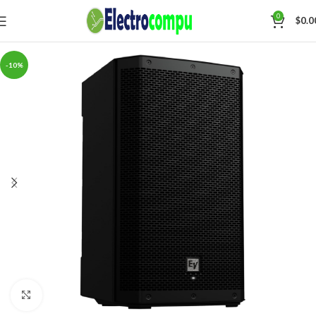
0
$
0.0
-10%
Click para agrandar