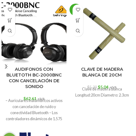
-6%
AUDIFONOS CON
CLAVE DE MADERA
BLUETOTH BC-2000BNC
BLANCA DE 20CM
CON CANCELACIÓN DE
SONIDO
$
5.04
$
5.39
+IVA
Clave de madera blanca
Longitud:20cm Diametro: 2.3cm
$
62.61
+IVA
– Auriculares inalámbricos activos
con cancelación de ruido y
conectividad Bluetooth – Los
controladores dinámicos de 1.575
in proporcionan una