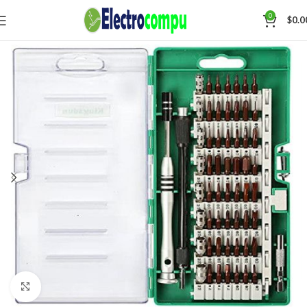
0
$
0.0
Click para agrandar