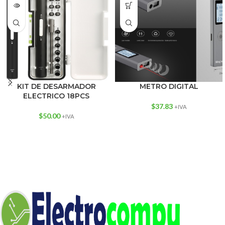
KIT DE DESARMADOR
METRO DIGITAL
ELECTRICO 18PCS
$
37.83
+IVA
$
50.00
+IVA