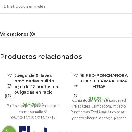
1 Instrucción en inglés
Valoraciones (0)
Productos relacionados
AGOT
Juego de 9 llaves
KIT DE RED-PONCHARORA
ADO
combinadas pulido
PALACABLE CRIMPADORA
espejo de 12 puntas en
+RJ45
pulgadas en rack
$
19.22
+IVA
Conjunto de herramientas de red
$
17.70
+IVA
Pulido espejo Forjada en acero al
Pelacables, Crimpadora, Impacto
cromo vanadio Nº
Punchdown Tool Asas de color azul
8/9/10/11/12/13/14/15/17
y negro Material Acero; el plastico