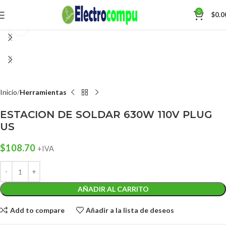
0
$
0.0
Click para agrandar
Inicio
Herramientas
ESTACION DE SOLDAR 630W 110V PLUG
US
$
108.70
+IVA
AÑADIR AL CARRITO
Add to compare
Añadir a la lista de deseos