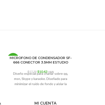
MICROFONO DE CONDENSADOR SF-
PARLANTE G
-40%
666 CONECTOR 3.5MM ESTUDIO
LUZ LED 7
$
10.43
$
17.39
+IVA
Diseño especial para charlar sobre qq,
AE-SUR185 B
msn, Skype y karaoke. Diseñado para
PARA PC NEG
minimizar el ruido de fondo y aislar la
USB 2.0 Y PL
fuente de sonido principal. Amplia
respuesta de frecuencia hace que las
interpretaciones vocales suenen claras,
A
MI CUENTA
naturales y vibrantes.