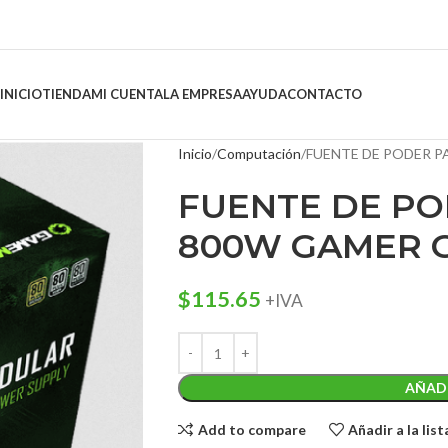
INICIO
TIENDA
MI CUENTA
LA EMPRESA
AYUDA
CONTACTO
Inicio
Computación
FUENTE DE PODER 
FUENTE DE PO
800W GAMER 
$
115.65
+IVA
AÑADI
Add to compare
Añadir a la lis