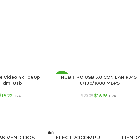
e Video 4k 1080p
HUB TIPO USB 3.0 CON LAN RJ45
-16%
 Hdmi Usb
10/100/1000 MBPS
$
15.22
$
16.96
$
20.09
+IVA
+IVA
S VENDIDOS
ELECTROCOMPU
TIEND