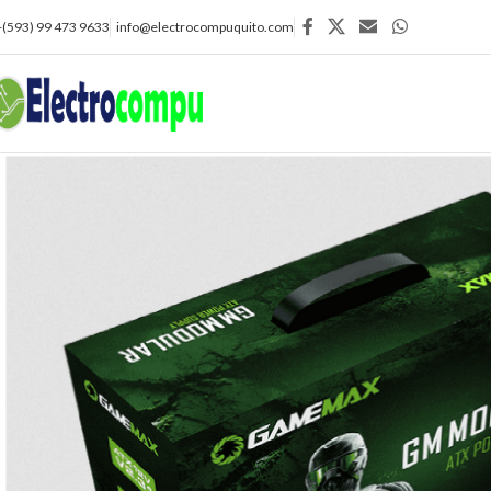
+(593) 99 473 9633
info@electrocompuquito.com