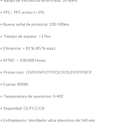
+ Rango de frecuencia de entrada: 50-60Hz
+ PFC: PFC activo (>.99)
+ Buena señal de potencia: 100-500ms
+ Tiempo de espera: >17ms
+ Eficiencia: > 81 % (85 % máx.)
+ MTBF: > 100.000 Horas
+ Proteccion: OVP/UVP/OTP/OCP/OLP/OPP/SCP
+ Fuerza: 800W
+ Temperatura de operacion: 0-40C
+ Seguridad: CE/FCC/CB
+ Enfriamiento: Ventilador ultra silencioso de 140 mm