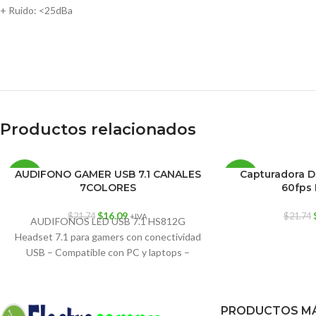
+ Ruido: <25dBa
Productos relacionados
AUDIFONO GAMER USB 7.1 CANALES
Capturadora D
-26%
-30%
7COLORES
60fps
AGO
$
16.09
$
21.74
$
21.74
+IVA
TADO
AUDIFONOS LED USB 7.1 HS812G
Headset 7.1 para gamers con conectividad
USB – Compatible con PC y laptops –
Micrófono
PRODUCTOS MÁ