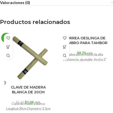
Valoraciones (0)
Productos relacionados
CORREA OESLINGA DE
-6%
HOMBRO PARA TAMBOR
$
8.70
+IVA
Elaborado en Nylon da alta
resistencia, ajustable. Ancho 2″
CLAVE DE MADERA
BLANCA DE 20CM
$
5.04
$
5.39
+IVA
Clave de madera blanca
Longitud:20cm Diametro: 2.3cm