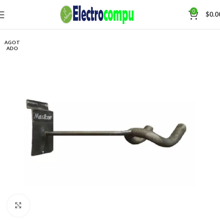
0
$
0.0
AGOT
ADO
Click para agrandar