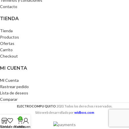
Términos y condiciones
Contacto
TIENDA
Tienda
Productos
Ofertas
Carrito
Checkout
MI CUENTA
Mi Cuenta
Rastrear pedido
Lista de deseos
Comparar
ELECTROCOMPU QUITO
2020. Todos los derechos reservados.
widboo.com
Sitio web desarrollado por
0
Tienda
Lista de deseos
Carrito
Mi cuenta