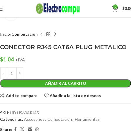
0
$
0.0
Click para agrandar
Inicio
Computación
CONECTOR RJ45 CAT6A PLUG METALICO
$
1.04
+IVA
AÑADIR AL CARRITO
Add to compare
Añadir a la lista de deseos
SKU:
HD.US60ARJ45
Categorías:
Accesorios
,
Computación
,
Herramientas
Share: