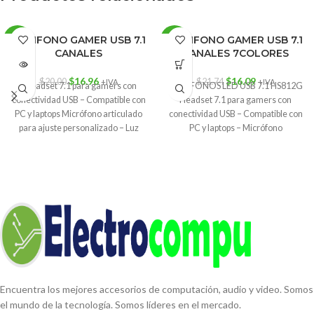
AUDIFONO GAMER USB 7.1
AUDIFONO GAMER USB 7.1
-15%
-26%
CANALES
CANALES 7COLORES
AGOT
ADO
$
16.96
$
16.09
$
20.00
$
21.74
+IVA
+IVA
-Headset 7.1 para gamers con
AUDIFONOS LED USB 7.1 HS812G
conectividad USB – Compatible con
Headset 7.1 para gamers con
PC y laptops Micrófono articulado
conectividad USB – Compatible con
para ajuste personalizado – Luz
PC y laptops – Micrófono
Encuentra los mejores accesorios de computación, audio y video. Somos
el mundo de la tecnología. Somos líderes en el mercado.